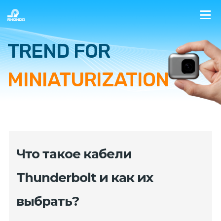
TREND FOR
MINIATURIZATION
Что такое кабели
Thunderbolt и как их
выбрать?