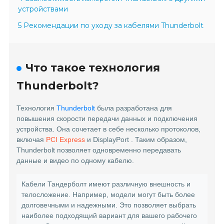
устройствами
5 Рекомендации по уходу за кабелями Thunderbolt
Что такое технология
Thunderbolt?
Технология
Thunderbolt
была разработана для
повышения скорости передачи данных и подключения
устройства. Она сочетает в себе несколько протоколов,
включая
PCI Express
и
DisplayPort
. Таким образом,
Thunderbolt позволяет одновременно передавать
данные и видео по одному кабелю.
Кабели Тандерболт имеют различную внешность и
телосложение. Например, модели могут быть более
долговечными и надежными. Это позволяет выбрать
наиболее подходящий вариант для вашего рабочего