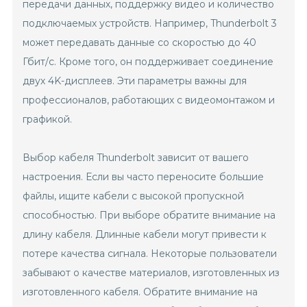
передачи данных, поддержку видео и количество
подключаемых устройств. Например, Thunderbolt 3
может передавать данные со скоростью до 40
Гбит/с. Кроме того, он поддерживает соединение
двух 4K-дисплеев. Эти параметры важны для
профессионалов, работающих с видеомонтажом и
графикой.
Выбор кабеля Thunderbolt зависит от вашего
настроения. Если вы часто переносите большие
файлы, ищите кабели с высокой пропускной
способностью. При выборе обратите внимание на
длину кабеля. Длинные кабели могут привести к
потере качества сигнала. Некоторые пользователи
забывают о качестве материалов, изготовленных из
изготовленного кабеля. Обратите внимание на