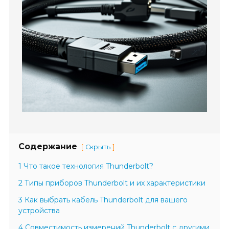
Содержание
[
]
Скрыть
1 Что такое технология Thunderbolt?
2 Типы приборов Thunderbolt и их характеристики
3 Как выбрать кабель Thunderbolt для вашего
устройства
4 Совместимость измерений Thunderbolt с другими