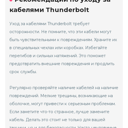
кабелями Thunderbolt
Уход за кабелями Thunderbolt требует
осторожности. Не помните, что эти кабели могут
быть чувствительными к повреждениям. Храните их
в специальных чехлах или коробках. Избегайте
перегибов и сильных натяжений. Это поможет
предотвратить внешние повреждения и продлить
срок службы.
Регулярно проверяйте наличие кабелей на наличие
повреждений. Мелкие трещины, возникающие на
оболочке, могут привести к серьезным проблемам.
Если заметите что-то странное, лучше замените
кабель. Делать это стоит не только для вашей
техники, но и для безопасности. Часто неуловимые